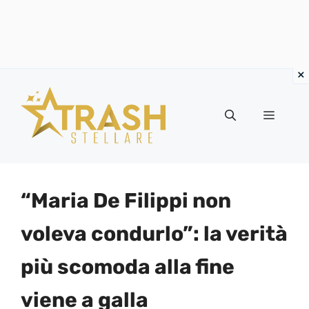
Vai
al
Menu
contenuto
“Maria De Filippi non
voleva condurlo”: la verità
più scomoda alla fine
viene a galla