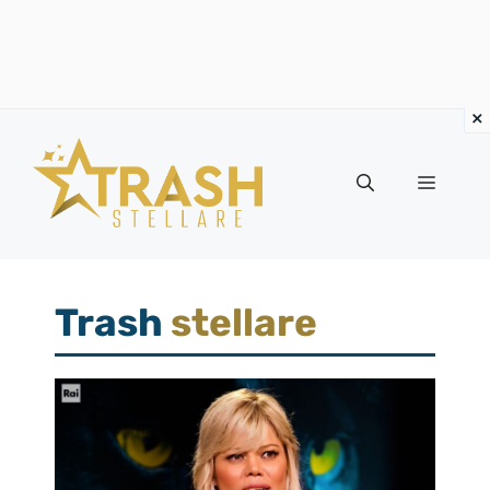
Vai
al
Menu
contenuto
Trash
stellare