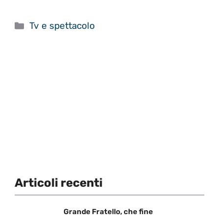
Categorie
Tv e spettacolo
Articoli recenti
Grande Fratello, che fine