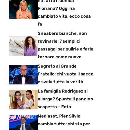
ha fatto l’iconica
Floriana? Oggi ha
cambiato vita, ecco cosa
fa
Sneakers bianche, non
rovinarle: 7 semplici
passaggi per pulirle e farle
tornare come nuove
Segreto al Grande
Fratello: chi vuota il sacco
e svela tutta la verità
La famiglia Rodriguez si
allarga? Spunta il pancino
sospetto – Foto
Mediaset, Pier Silvio
cambia tutto: chi sta per