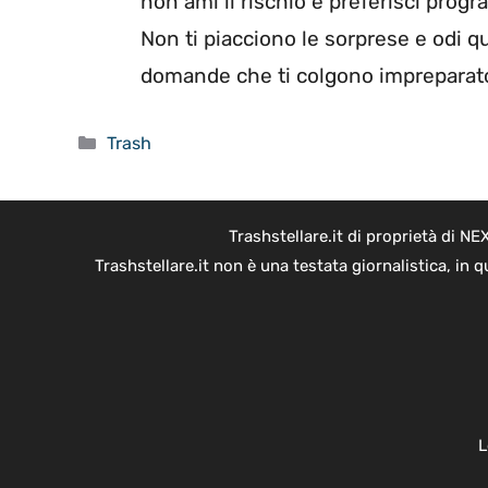
non ami il rischio e preferisci pro
Non ti piacciono le sorprese e odi qu
domande che ti colgono impreparat
Categorie
Trash
Trashstellare.it di proprietà di 
Trashstellare.it non è una testata giornalistica, in
L