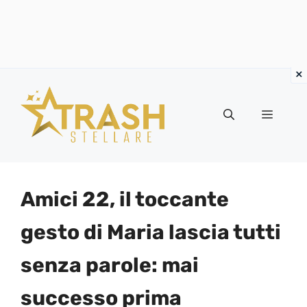
Vai
al
Menu
contenuto
Amici 22, il toccante
gesto di Maria lascia tutti
senza parole: mai
successo prima