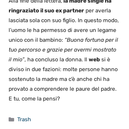
Alla fine della lettera,
la madre single ha
ringraziato il suo ex partner
per averla
lasciata sola con suo figlio. In questo modo,
l’uomo le ha permesso di avere un legame
unico con il bambino:
“Buona fortuna per il
tuo percorso e grazie per avermi mostrato
il mio”
, ha concluso la donna. Il
web
si è
diviso in due fazioni: molte persone hanno
sostenuto la madre ma c’è anche chi ha
provato a comprendere le paure del padre.
E tu, come la pensi?
Categorie
Trash