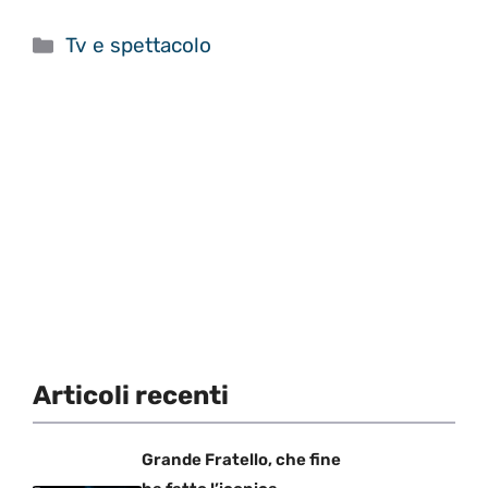
Categorie
Tv e spettacolo
Articoli recenti
Grande Fratello, che fine