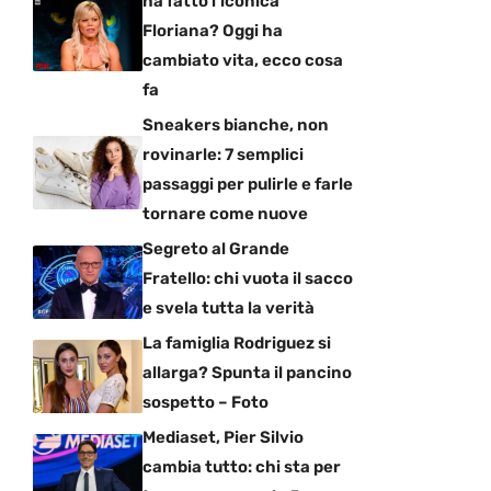
ha fatto l’iconica
Floriana? Oggi ha
cambiato vita, ecco cosa
fa
Sneakers bianche, non
rovinarle: 7 semplici
passaggi per pulirle e farle
tornare come nuove
Segreto al Grande
Fratello: chi vuota il sacco
e svela tutta la verità
La famiglia Rodriguez si
allarga? Spunta il pancino
sospetto – Foto
Mediaset, Pier Silvio
cambia tutto: chi sta per