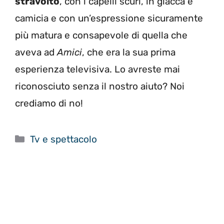
stravolto
, con i capelli scuri, in giacca e
camicia e con un’espressione sicuramente
più matura e consapevole di quella che
aveva ad
Amici
, che era la sua prima
esperienza televisiva. Lo avreste mai
riconosciuto senza il nostro aiuto? Noi
crediamo di no!
Categorie
Tv e spettacolo