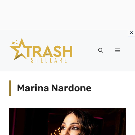
Vai
al
Menu
contenuto
Marina Nardone