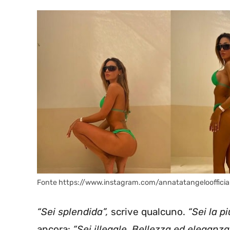
Fonte https://www.instagram.com/annatatangeloofficia
“Sei splendida”,
scrive qualcuno.
“Sei la pi
ancora:
“Sei illegale. Bellezza ed eleganz