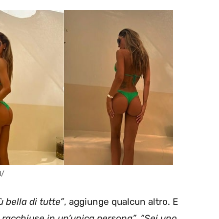
l/
ù bella di tutte”
, aggiunge qualcun altro. E
a racchiuse in un’unica persona”, “Sei uno