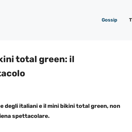
Gossip
T
ini total green: il
tacolo
egli italiani e il mini bikini total green, non
iena spettacolare.