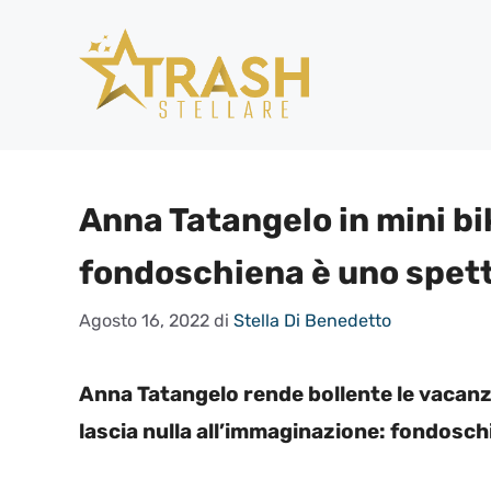
Vai
al
contenuto
Anna Tatangelo in mini bik
fondoschiena è uno spet
Agosto 16, 2022
di
Stella Di Benedetto
Anna Tatangelo rende bollente le vacanze d
lascia nulla all’immaginazione: fondosch