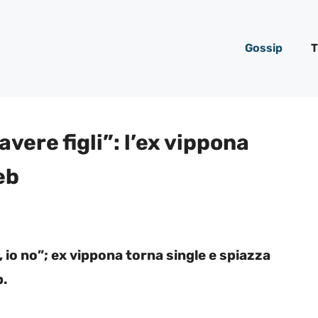
Gossip
T
avere figli”: l’ex vippona
eb
oi, io no”; ex vippona torna single e spiazza
b.