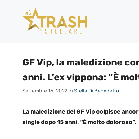
Vai
al
contenuto
GF Vip, la maledizione con
anni. L’ex vippona: “È mo
Settembre 16, 2022
di
Stella Di Benedetto
La maledizione del GF Vip colpisce anco
single dopo 15 anni. “È molto doloroso”.