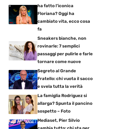
ha fatto l’iconica
Floriana? Oggi ha
cambiato vita, ecco cosa
fa
Sneakers bianche, non
rovinarle: 7 semplici
passaggi per pulirle e farle
tornare come nuove
Segreto al Grande
Fratello: chi vuota il sacco
e svela tutta la verità
La famiglia Rodriguez si
allarga? Spunta il pancino
sospetto – Foto
Mediaset, Pier Silvio
cambia tutto: chi sta per