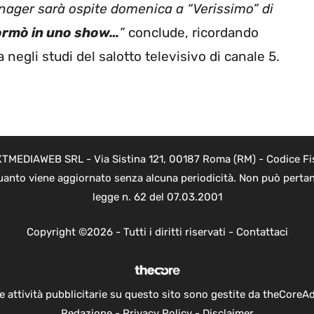
nager sarà ospite domenica a “Verissimo” di
formò in uno show…
”
conclude, ricordando
 negli studi del salotto televisivo di canale 5.
NEXTMEDIAWEB SRL - Via Sistina 121, 00187 Roma (RM) - Codice Fi
 quanto viene aggiornato senza alcuna periodicità. Non può pertan
legge n. 62 del 07.03.2001
Copyright ©2026 - Tutti i diritti riservati -
Contattaci
e attività pubblicitarie su questo sito sono gestite da theCoreA
Redazione
-
Privacy Policy
-
Disclaimer