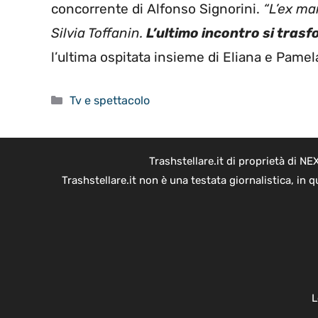
concorrente di Alfonso Signorini.
“L’ex ma
Silvia Toffanin.
L’ultimo incontro si tras
l’ultima ospitata insieme di Eliana e Pamela
Categorie
Tv e spettacolo
Trashstellare.it di proprietà di 
Trashstellare.it non è una testata giornalistica, in
L