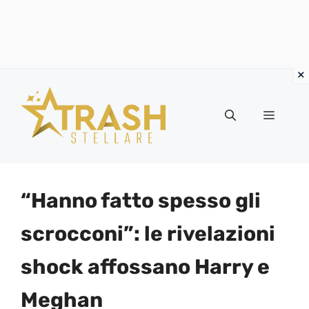
Vai
al
Menu
contenuto
“Hanno fatto spesso gli
scrocconi”: le rivelazioni
shock affossano Harry e
Meghan