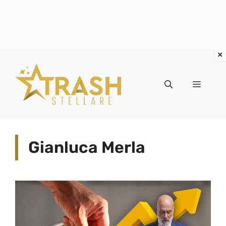
Vai
al
Menu
contenuto
Gianluca Merla