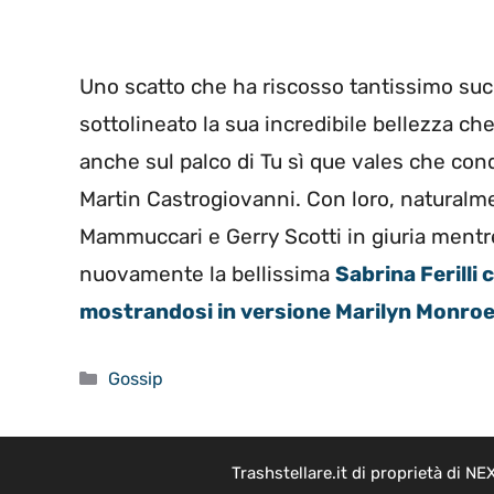
Uno scatto che ha riscosso tantissimo s
sottolineato la sua incredibile bellezza ch
anche sul palco di Tu sì que vales che con
Martin Castrogiovanni. Con loro, naturalme
Mammuccari e Gerry Scotti in giuria mentre 
nuovamente la bellissima
Sabrina Ferilli
mostrandosi in versione Marilyn Monro
Categorie
Gossip
Trashstellare.it di proprietà di 